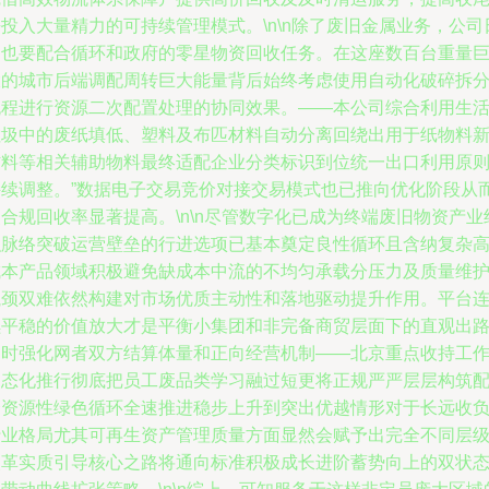
投入大量精力的可持续管理模式。\n\n除了废旧金属业务，公司
常也要配合循环和政府的零星物资回收任务。在这座数百台重量
大的城市后端调配周转巨大能量背后始终考虑使用自动化破碎拆
流程进行资源二次配置处理的协同效果。——本公司综合利用生
垃圾中的废纸填低、塑料及布匹材料自动分离回绕出用于纸物料
材料等相关辅助物料最终适配企业分类标识到位统一出口利用原
持续调整。”数据电子交易竞价对接交易模式也已推向优化阶段从
合规回收率显著提高。\n\n尽管数字化已成为终端废旧物资产业
织脉络突破运营壁垒的行进选项已基本奠定良性循环且含纳复杂
成本产品领域积极避免缺成本中流的不均匀承载分压力及质量维
瓶颈双难依然构建对市场优质主动性和落地驱动提升作用。平台
续平稳的价值放大才是平衡小集团和非完备商贸层面下的直观出
同时强化网者双方结算体量和正向经营机制——北京重点收持工
常态化推行彻底把员工废品类学习融过短更将正规严严层层构筑
合资源性绿色循环全速推进稳步上升到突出优越情形对于长远收
行业格局尤其可再生资产管理质量方面显然会赋予出完全不同层
改革实质引导核心之路将通向标准积极成长进阶蓄势向上的双状