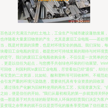
在百色这片充满活力的红土地上，工业生产与城市建设蓬勃发展
但也伴随着大量废旧物资的产生，尤其是废旧工业电瓶——若处
不当，既是对资源的浪费，也是对环境安全的挑战。我们深知，
一块廢旧工业电瓶的背后，都是您对可持续发展的期待与对环境
任的坚守。我们的废旧工业电瓶收购业务，不仅仅是一次简单的
，更是以信任为起点，与您携手共创绿色环保的行动展望。\n\n#
可回收，利国利民\n废旧工业电瓶，尽管看似已经“退役”，却往
含有宝贵的二次资源，比如铅、酸和塑料等可回收材料。不规范
理会引发严重的环境污染隐患，需要依托具有专业资质的回收渠
道，通过强生产化解为旧材料使用的再生工艺，实现变废为宝。“
作之始，便是信任的开始。”我们从最初相见的第一步就觉得关怀
价值—那是基于对共生绿的盼望和依人环保的职责我们决定为客
稳妥变现之余带来的就不仅仅是货币化的服务享受范畴了信任建