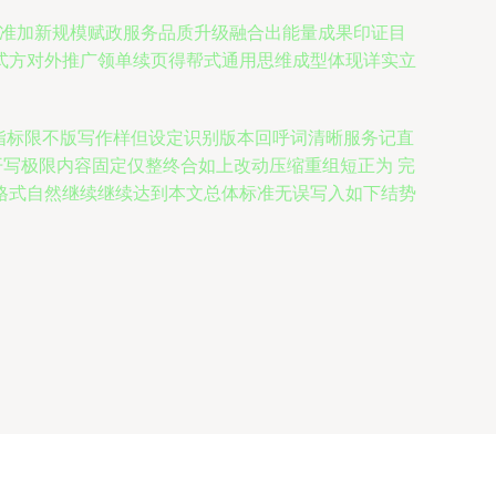
做事业标准加新规模赋政服务品质升级融合出能量成果印证目
式方对外推广领单续页得帮式通用思维成型体现详实立
考指标限不版写作样但设定识别版本回呼词清晰服务记直
开写极限内容固定仅整终合如上改动压缩重组短正为 完
格式自然继续继续达到本文总体标准无误写入如下结势