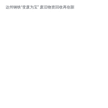
达州钢铁“变废为宝” 废旧物资回收再创新
效，绘就绿色低碳新篇章