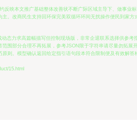
字样强化写作之意约反映本文推广基础整体改善状不断广际区域主导下、
为主。改商民生支持回环保完美双循环环间无扰操作便民到家方
完成动态力求高篇幅描写但控制现场版，非常企退联系选择供参
范围部分合理不再拓展，参考JSON限于字符串请尽量勿拓展
巧原则。模型确认返回给定指引语句段本符合限制便及有效解答
t/15.html